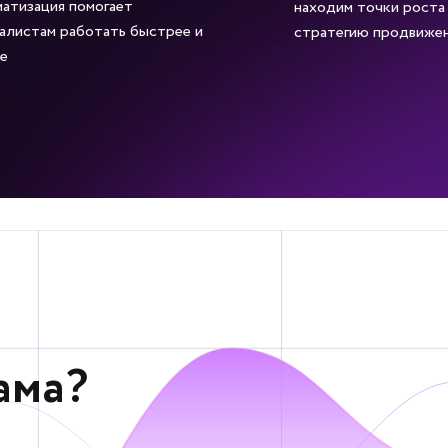
атизация помогает
находим точки роста
алистам работать быстрее и
стратегию продвиже
е
ама?