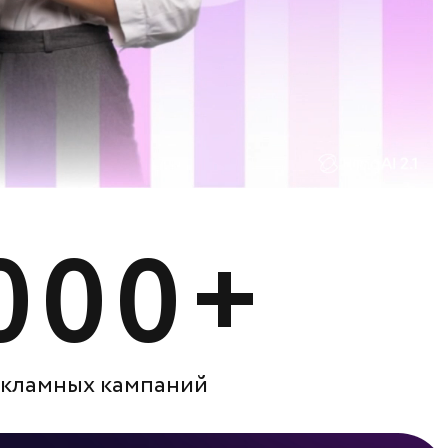
000+
кламных кампаний