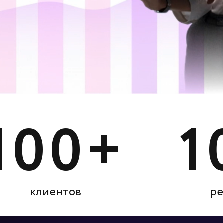
100+
1
клиентов
ре