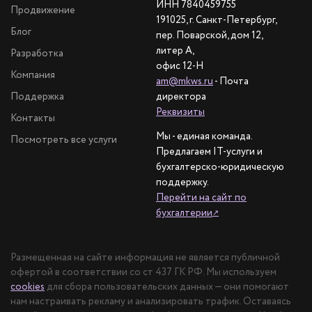
ИНН 7840459755
Продвижение
191025, г. Санкт-Петербург,
Блог
пер. Поварской, дом 12,
литер А,
Разработка
офис 12-Н
Компания
am@mkws.ru
- Почта
Поддержка
директора
Реквизиты
Контакты
Мы - единая команда.
Посмотреть все услуги
Предлагаем IT-услуги и
бухгалтерско-юридическую
поддержку.
Перейти на сайт по
бухгалтерии
↗
Размещенная на сайте информация не является публичной
офертой в соответствии со ст 437 ГК РФ. Мы используем
cookies
для сбора пользовательских данных — они помогают
нам настраивать рекламу и анализировать трафик. Оставаясь