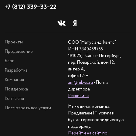
+7 (812) 339-33-22
Проекты
ООО "Матус энд Квитс"
ИНН 7840459755
Продвижение
191025, г. Санкт-Петербург,
Блог
пер. Поварской, дом 12,
литер А,
Разработка
офис 12-Н
Компания
am@mkws.ru
- Почта
Поддержка
директора
Реквизиты
Контакты
Мы - единая команда.
Посмотреть все услуги
Предлагаем IT-услуги и
бухгалтерско-юридическую
поддержку.
Перейти на сайт по