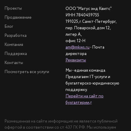
Проекты
ООО "Матус энд Квитс"
ИНН 7840459755
Продвижение
191025, г. Санкт-Петербург,
Блог
пер. Поварской, дом 12,
литер А,
Разработка
офис 12-Н
Компания
am@mkws.ru
- Почта
Поддержка
директора
Реквизиты
Контакты
Мы - единая команда.
Посмотреть все услуги
Предлагаем IT-услуги и
бухгалтерско-юридическую
поддержку.
Перейти на сайт по
бухгалтерии
↗
Размещенная на сайте информация не является публичной
офертой в соответствии со ст 437 ГК РФ. Мы используем